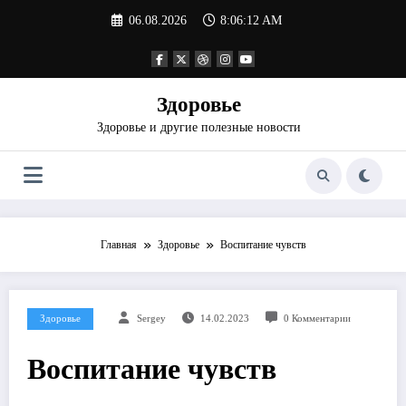
Перейти
06.08.2026
8:06:12 AM
к
содержимому
Здоровье
Здоровье и другие полезные новости
Главная
Здоровье
Воспитание чувств
Здоровье
Sergey
14.02.2023
0 Комментарии
Воспитание чувств