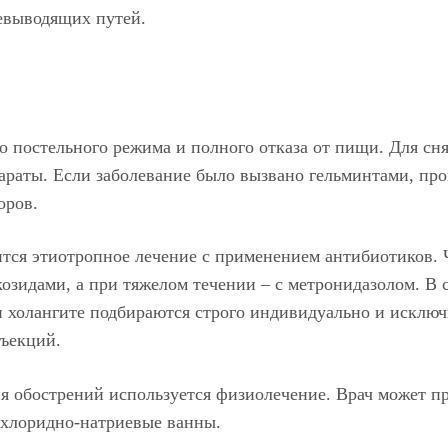
чевыводящих путей.
го постельного режима и полного отказа от пищи. Для сн
раты. Если заболевание было вызвано гельминтами, про
оров.
ится этиотропное лечение с применением антибиотиков.
озидами, а при тяжелом течении – с метронидазолом. В 
 холангите подбираются строго индивидуально и исключ
ъекций.
я обострений используется физиолечение. Врач может п
 хлоридно-натриевые ванны.