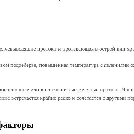
желчевыводящие протоки и протекающая в острой или хр
авом подреберье, повышенная температура с явлениями о
печеночные или внепеченочные желчные протоки. Чаще в
ание встречается крайне редко и сочетается с другими 
факторы