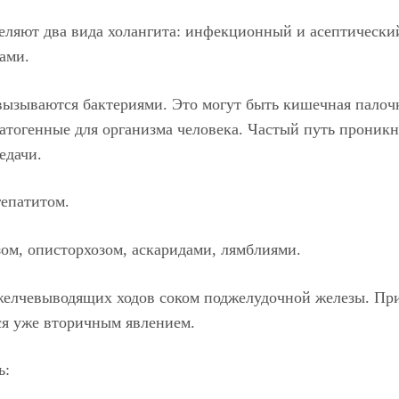
деляют два вида холангита: инфекционный и асептическ
ами.
ызываются бактериями. Это могут быть кишечная палочка
атогенные для организма человека. Частый путь проник
едачи.
гепатитом.
ом, описторхозом, аскаридами, лямблиями.
 желчевыводящих ходов соком поджелудочной железы. При
ся уже вторичным явлением.
ь: