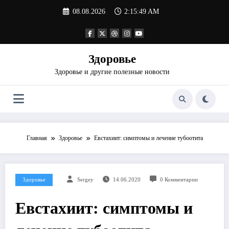
Перейти
08.08.2026
2:15:49 AM
к
содержимому
Здоровье
Здоровье и другие полезные новости
Главная
Здоровье
Евстахиит: симптомы и лечение тубоотита
Здоровье
Sergey
14.06.2020
0 Комментарии
Евстахиит: симптомы и