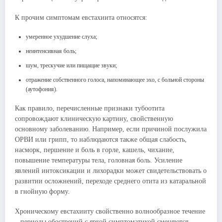
К прочим симптомам евстахиита относятся:
умеренное ухудшение слуха;
неинтенсивная боль;
шум, трескучие или пищащие звуки;
отражение собственного голоса, напоминающее эхо, с больной стороны
(аутофония).
Как правило, перечисленные признаки тубоотита
сопровождают клиническую картину, свойственную
основному заболеванию. Например, если причиной послужила
ОРВИ или грипп, то наблюдаются также общая слабость,
насморк, першение и боль в горле, кашель, чихание,
повышение температуры тела, головная боль. Усиление
явлений интоксикации и лихорадки может свидетельствовать о
развитии осложнений, переходе среднего отита из катаральной
в гнойную форму.
Хроническому евстахииту свойственно волнообразное течение
– периоды обострений с яркой симптоматикой сменяются