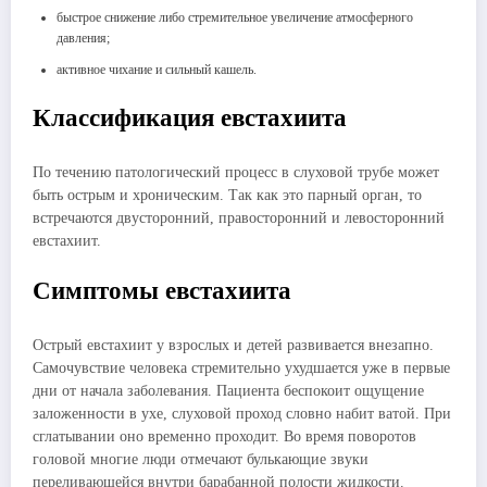
быстрое снижение либо стремительное увеличение атмосферного
давления;
активное чихание и сильный кашель.
Классификация евстахиита
По течению патологический процесс в слуховой трубе может
быть острым и хроническим. Так как это парный орган, то
встречаются двусторонний, правосторонний и левосторонний
евстахиит.
Симптомы евстахиита
Острый евстахиит у взрослых и детей развивается внезапно.
Самочувствие человека стремительно ухудшается уже в первые
дни от начала заболевания. Пациента беспокоит ощущение
заложенности в ухе, слуховой проход словно набит ватой. При
сглатывании оно временно проходит. Во время поворотов
головой многие люди отмечают булькающие звуки
переливающейся внутри барабанной полости жидкости.