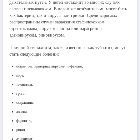
дыхательных путей. У детей евстахиит во многих случаях
вызван пневмококком. В целом же возбудителями могут быть
как бактерии, так и вирусы или грибки. Среди взрослых
распространены случаи заражения стафилококком,
стрептококком, вирусом гриппа или парагриппа,
аденовирусом, риновирусом.
Причиной евстахиита, также известного как тубоотит, могут
стать следующие болезни:
острая респираторная вирусная инфекция;
корь;
тонзиллит;
грипп;
скарлатина;
ангина;
фарингит;
ринит;
аденоидит;