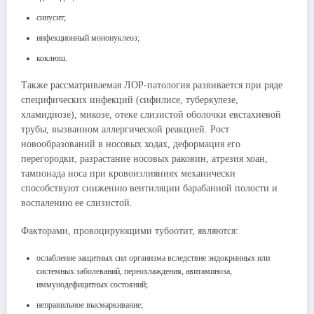
синусит;
инфекционный мононуклеоз;
коклюш.
Также рассматриваемая ЛОР-патология развивается при ряде
специфических инфекций (сифилисе, туберкулезе,
хламидиозе), микозе, отеке слизистой оболочки евстахиевой
трубы, вызванном аллергической реакцией. Рост
новообразований в носовых ходах, деформация его
перегородки, разрастание носовых раковин, атрезия хоан,
тампонада носа при кровоизлияниях механически
способствуют снижению вентиляции барабанной полости и
воспалению ее слизистой.
Факторами, провоцирующими тубоотит, являются:
ослабление защитных сил организма вследствие эндокринных или
системных заболеваний, переохлаждения, авитаминоза,
иммунодефицитных состояний;
неправильное высмаркивание;