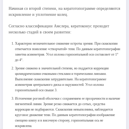
Начиная со второй степени, на кератотопограмме определяются
искривление и уплотнение колец.
Согласно классификации Амслера, кератоконус проходит
несколько стадий в своем развитии:
Характерно незначительное снижение остроты зрения. При скиаскопии
отмечается появление «створчатой» тени. По данным кератотопографии
заметна асимметрия. Угол излома горизонтальной оси составляет от 1°
до 4°.
Зрение снижено в значительной степени, но поддается коррекции
цилиндрическими очковыми стеклами и торическими линзами.
Выполнение скиаскопии затруднительно. На кератотопограмме
асимметрия центрального диска и окружностей. Угол излома
горизонтальной оси свыше 3.
Истончение роговой оболочки с сохранением ее прозрачности и наличие
пигментной линии. Зрение резко снижается до сотых, средства
коррекции не подбираются. Скиаскопия невыполнима, наблюдается
круговое движение тени. По данным кератотопографии изображение
смещено книзу и в височную сторону, горизонтальная ось не
искривлена.