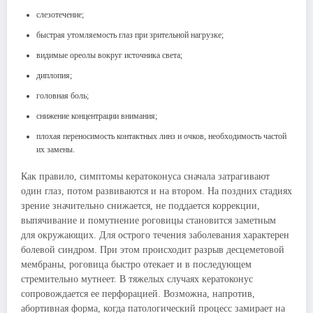
слезотечение;
быстрая утомляемость глаз при зрительной нагрузке;
видимые ореолы вокруг источника света;
диплопия;
головная боль;
снижение концентрации внимания;
плохая переносимость контактных линз и очков, необходимость частой
их замены.
Как правило, симптомы кератоконуса сначала затрагивают
один глаз, потом развиваются и на втором. На поздних стадиях
зрение значительно снижается, не поддается коррекции,
выпячивание и помутнение роговицы становится заметным
для окружающих. Для острого течения заболевания характерен
болевой синдром. При этом происходит разрыв десцеметовой
мембраны, роговица быстро отекает и в последующем
стремительно мутнеет. В тяжелых случаях кератоконус
сопровождается ее перфорацией. Возможна, напротив,
абортивная форма, когда патологический процесс замирает на