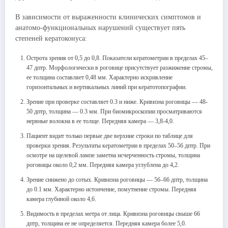
В зависимости от выраженности клинических симптомов и
анатомо-функциональных нарушений существует пять
степеней кератоконуса:
Острота зрения от 0,5 до 0,8. Показатели кератометрии в пределах 45–
47 дптр. Морфологически в роговице присутствует разжижение стромы,
ее толщина составляет 0,48 мм. Характерно искривление
горизонтальных и вертикальных линий при кератотопографии.
Зрение при проверке составляет 0.3 и ниже. Кривизна роговицы — 48-
50 дптр, толщина — 0.3 мм. При биомикроскопии просматриваются
нервные волокна в ее толще. Передняя камера — 3,8-4,0.
Пациент видит только первые две верхние строки по таблице для
проверки зрения. Результаты кератометрии в пределах 50–56 дптр. При
осмотре на щелевой лампе заметна исчерченность стромы, толщина
роговицы около 0,2 мм. Передняя камера углублена до 4,2.
Зрение снижено до сотых. Кривизна роговицы ― 56–66 дптр, толщина
до 0.1 мм. Характерно истончение, помутнение стромы. Передняя
камера глубиной около 4,6.
Видимость в пределах метра от лица. Кривизна роговицы свыше 66
дптр, толщина ее не определяется. Передняя камера более 5,0.