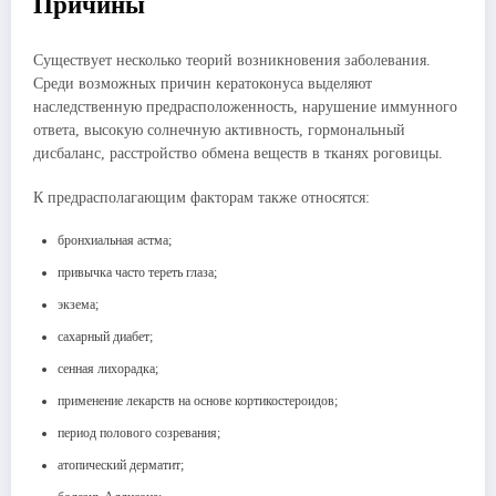
Причины
Существует несколько теорий возникновения заболевания.
Среди возможных причин кератоконуса выделяют
наследственную предрасположенность, нарушение иммунного
ответа, высокую солнечную активность, гормональный
дисбаланс, расстройство обмена веществ в тканях роговицы.
К предрасполагающим факторам также относятся:
бронхиальная астма;
привычка часто тереть глаза;
экзема;
сахарный диабет;
сенная лихорадка;
применение лекарств на основе кортикостероидов;
период полового созревания;
атопический дерматит;