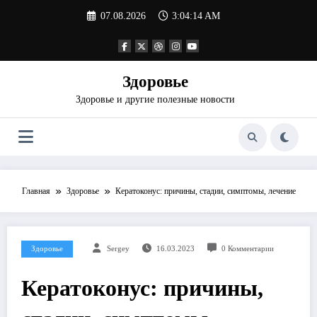
Перейти
07.08.2026
3:04:15 AM
к
содержимому
Здоровье
Здоровье и другие полезные новости
Главная
Здоровье
Кератоконус: причины, стадии, симптомы, лечение
Здоровье
Sergey
16.03.2023
0 Комментарии
Кератоконус: причины,