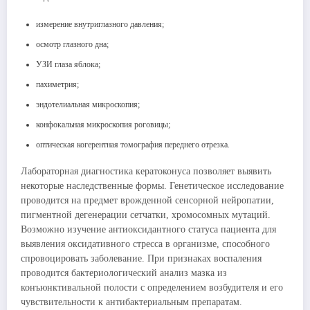
измерение внутриглазного давления;
осмотр глазного дна;
УЗИ глаза яблока;
пахиметрия;
эндотелиальная микроскопия;
конфокальная микроскопия роговицы;
оптическая когерентная томография переднего отрезка.
Лабораторная диагностика кератоконуса позволяет выявить
некоторые наследственные формы. Генетическое исследование
проводится на предмет врожденной сенсорной нейропатии,
пигментной дегенерации сетчатки, хромосомных мутаций.
Возможно изучение антиоксидантного статуса пациента для
выявления оксидативного стресса в организме, способного
спровоцировать заболевание. При признаках воспаления
проводится бактериологический анализ мазка из
конъюнктивальной полости с определением возбудителя и его
чувствительности к антибактериальным препаратам.